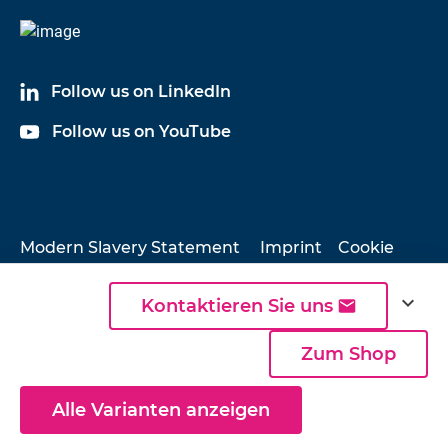
Follow us on LinkedIn
Follow us on YouTube
Modern Slavery Statement
Imprint
Cookie
Policy
Privacy Policy
Sitemap
Company
Profile
expand_more
Kontaktieren Sie uns
Zum Shop
© 2026 Hottinger Brüel & Kjær
Alle Varianten anzeigen