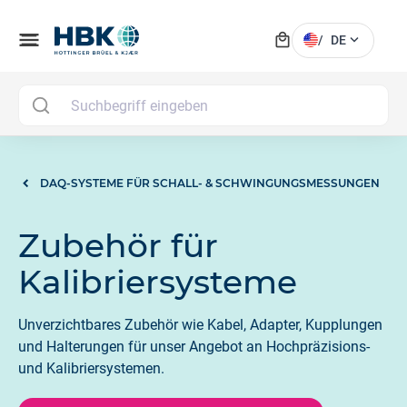
local_mall
menu
expand_more
/
DE
MAI
DAQ-SYSTEME FÜR SCHALL- & SCHWINGUNGSMESSUNGEN
Zubehör für
Kalibriersysteme
Unverzichtbares Zubehör wie Kabel, Adapter, Kupplungen
und Halterungen für unser Angebot an Hochpräzisions-
und Kalibriersystemen.