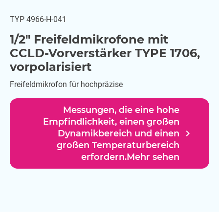
TYP 4966-H-041
1/2" Freifeldmikrofone mit
CCLD-Vorverstärker TYPE 1706,
vorpolarisiert
Freifeldmikrofon für hochpräzise
Messungen, die eine hohe
Empfindlichkeit, einen großen
navigate_next
Dynamikbereich und einen
großen Temperaturbereich
erfordern.Mehr sehen