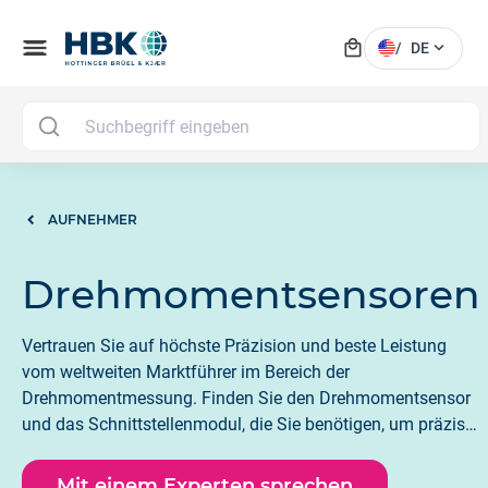
local_mall
menu
expand_more
/
DE
MA
AUFNEHMER
Drehmomentsensoren
Vertrauen Sie auf höchste Präzision und beste Leistung
vom weltweiten Marktführer im Bereich der
Drehmomentmessung. Finden Sie den Drehmomentsensor
und das Schnittstellenmodul, die Sie benötigen, um präzise
Ergebnisse zu erzielen, die für Ihre Anwendung geeignet sind.
Mit einem Experten sprechen