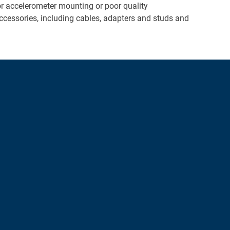
or accelerometer mounting or poor quality
ccessories, including cables, adapters and studs and