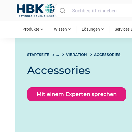
MAIN MENU
expand_more
expand_more
expand_more
Produkte
Wissen
Lösungen
Services 
STARTSEITE
...
VIBRATION
ACCESSORIES
Accessories
Mit einem Experten sprechen