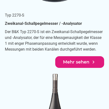
Europäischen Kommission (END 2002/49/EC) verlangt
die Erstellung von Lärmkarten, gefolgt von
Typ 2270-S
Lärmaktionsplänen für alle Ballungsräume,
Hauptverkehrsstraßen, Eisenbahnstrecken und Flughäfen
Zweikanal-Schallpegelmesser / -Analysator
bis zum 30. Juni 2012. Die Kartierung muss alle fünf
Der B&K Typ 2270-S ist ein Zweikanal-Schallpegelmesser
Jahre wiederholt werden. Ähnliche Programme gibt es
und -Analysator, der für eine Messgenauigkeit der Klasse
auch in anderen Ländern außerhalb Europas.
1 mit enger Phasenanpassung entwickelt wurde, wenn
Systemvorschlag
Messungen mit beiden Kanälen durchgeführt werden.
navigate_next
Mehr sehen