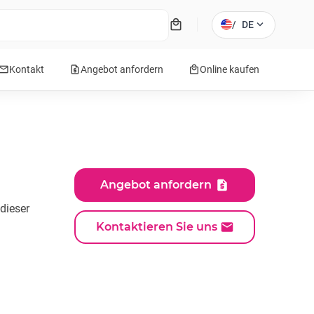
local_mall
expand_more
/
DE
mail
request_quote
local_mall
Kontakt
Angebot anfordern
Online kaufen
Angebot anfordern
dieser
Kontaktieren Sie uns