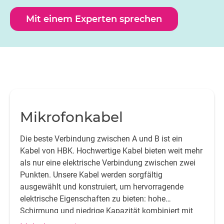
richtige Ausrüstung dazu beitragen, die Umwelteinflüsse
zu minimieren. Die hochwertigen Kabel, Stative,
Mit einem Experten sprechen
Windschutze, Halterungen und Messsets von HBK sind so
konzipiert, dass sie in jeder Umgebung präzise Ergebnisse lie
Mikrofonkabel
Die beste Verbindung zwischen A und B ist ein
Kabel von HBK. Hochwertige Kabel bieten weit mehr
als nur eine elektrische Verbindung zwischen zwei
Punkten. Unsere Kabel werden sorgfältig
ausgewählt und konstruiert, um hervorragende
elektrische Eigenschaften zu bieten: hohe
Schirmung und niedrige Kapazität kombiniert mit
maximaler Festigkeit.