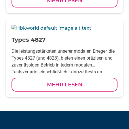
MEHR LESEN
Impuls-, Sinus- und Zufallssignale geeignet und
können für SISO- und SIMO-Tests von Motoren und
anderen kleinen mechanischen Komponenten sowie
für MISO- und MIMO-Tests großer Geräte verwendet
-
werden.
Types 4827
Die leistungsstärksten unserer modalen Erreger, die
Types 4827 (und 4828), bieten einen präzisen und
zuverlässigen Betrieb in jedem modalen
Testszenario, einschließlich Langzeittests an
überdimensionierten mechanischen Strukturen
MEHR LESEN
sowie Anwendungen mit MISO- und MISO-
Konfigurationen. Geeignet für Impuls-, Sinus- und
Zufallssignale.