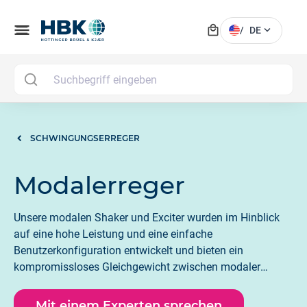
local_mall
menu
expand_more
/
DE
MAI
SCHWINGUNGSERREGER
Modalerreger
Unsere modalen Shaker und Exciter wurden im Hinblick
auf eine hohe Leistung und eine einfache
Benutzerkonfiguration entwickelt und bieten ein
kompromissloses Gleichgewicht zwischen modaler
Testleistung und einfacher Integration. Unsere Modal-
Shaker zeichnen sich durch ein hohes Verhältnis von
Mit einem Experten sprechen