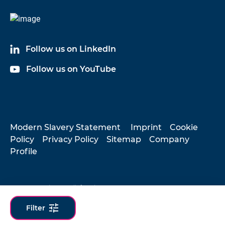
Follow us on LinkedIn
Follow us on YouTube
Modern Slavery Statement
Imprint
Cookie
Policy
Privacy Policy
Sitemap
Company
Profile
© 2026 Hottinger Brüel & Kjær
tune
Filter