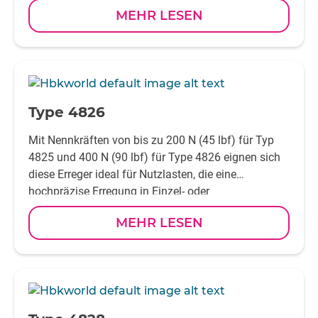
Antriebsstrang- und Antriebsstrangkomponenten bis
MEHR LESEN
hin zu großen und sehr großen Strukturen.
-
Type 4826
Mit Nennkräften von bis zu 200 N (45 lbf) für Typ
4825 und 400 N (90 lbf) für Type 4826 eignen sich
diese Erreger ideal für Nutzlasten, die eine
hochpräzise Erregung in Einzel- oder
Mehrpunktaufbauten erfordern. Sie sind robust und
MEHR LESEN
vielseitig und werden für eine Vielzahl von
Anwendungen eingesetzt, z. B. für die Prüfung von
Motoren, Karosserien von Personenkraftwagen und
kleinen Lastwagen sowie für Konstruktionen in der
-
Luft- und Raumfahrt.