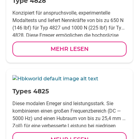
Type 4828
Konzipiert für anspruchsvolle, experimentelle
Modaltests und liefert Nennkräfte von bis zu 650 N
(146 lbf) für Typ 4827 und 1000 N (225 lbf) für Type
4828. Diese Erreger ermöglichen die hochpräzise
Ein- und Mehrpunkterregung extragroßer Geräte (wie
MEHR LESEN
Lokomotiven, Industrieturbinen,
Hochleistungspumpen oder Baugruppen für die
Luft- und Raumfahrt).
-
Types 4825
Diese modalen Erreger sind leistungsstark. Sie
kombinieren einen großen Frequenzbereich (DC —
5000 Hz) und einen Hubraum von bis zu 25,4 mm (1
Zoll) für eine verbesserte Leistung bei niedrigen
Frequenzen. Die Types 4825 (und 4826) sind für