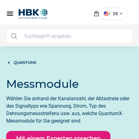
local_mall
menu
expand_more
/
DE
MAI
QUANTUMX
Messmodule
Wählen Sie anhand der Kanalanzahl, der Abtastrate oder
des Signaltyps wie Spannung, Strom, Typ des
Dehnungsmessstreifens usw. aus, welche QuantumX-
Messmodule für Sie geeignet sind.
Mit einem Experten sprechen