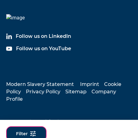
Follow us on LinkedIn
Follow us on YouTube
Modern Slavery Statement
Imprint
Cookie
Policy
Privacy Policy
Sitemap
Company
Profile
© 2026 Hottinger Brüel & Kjær
tune
Filter