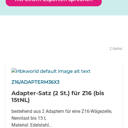
Montagevarianten oder zur Gewährleistung der
Kompatibilität der Geräte. Diese Adapter wurden im
Hinblick auf Zuverlässigkeit und Präzision entwickelt und
verbessern die Vielseitigkeit und Leistungsfähigkeit von
Wägezellensystemen in verschiedenen Umgebungen.
2 items
Z16/ADAPTERM36X3
Adapter-Satz (2 St.) für Z16 (bis
15tNL)
bestehend aus 2 Adaptern für eine Z16-Wägezelle,
Nennlast bis 15 t,
Material: Edelstahl