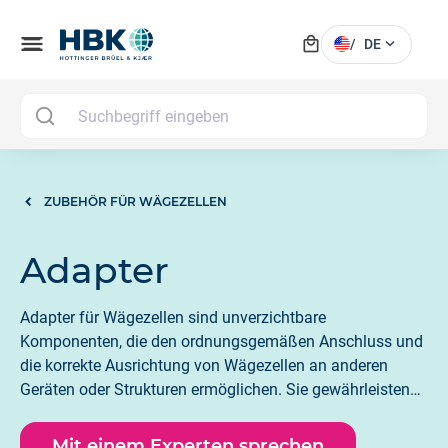
local_mall
menu
expand_more
/
DE
MAI
ZUBEHÖR FÜR WÄGEZELLEN
Adapter
Adapter für Wägezellen sind unverzichtbare
Komponenten, die den ordnungsgemäßen Anschluss und
die korrekte Ausrichtung von Wägezellen an anderen
Geräten oder Strukturen ermöglichen. Sie gewährleisten
eine präzise Kraftübertragung und -messung durch eine
sichere Schnittstelle, sei es für unterschiedliche
Mit einem Experten sprechen