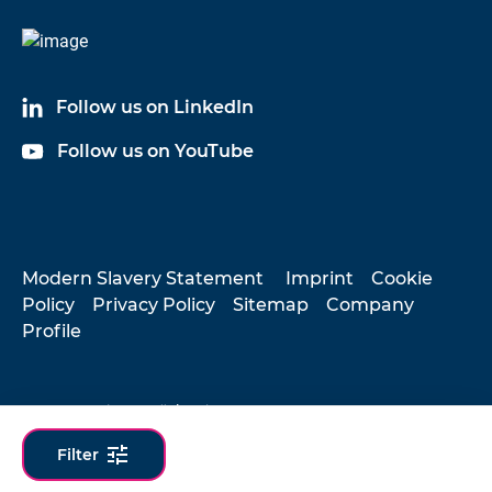
Follow us on LinkedIn
Follow us on YouTube
Modern Slavery Statement
Imprint
Cookie
Policy
Privacy Policy
Sitemap
Company
Profile
© 2026 Hottinger Brüel & Kjær
tune
Filter