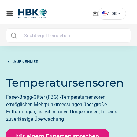
local_mall
menu
expand_more
/
DE
MAI
AUFNEHMER
Temperatursensoren
Faser-Bragg-Gitter (FBG) -Temperatursensoren
ermöglichen Mehrpunktmessungen über große
Entfernungen, selbst in rauen Umgebungen, für eine
zuverlässige Überwachung
Mit einem Experten sprechen