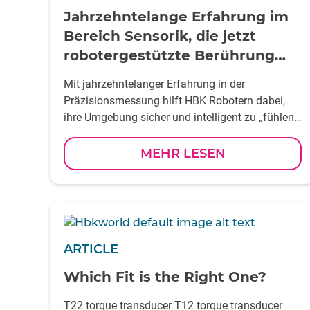
Jahrzehntelange Erfahrung im
Bereich Sensorik, die jetzt
robotergestützte Berührung
neu definiert
Mit jahrzehntelanger Erfahrung in der
Präzisionsmessung hilft HBK Robotern dabei,
ihre Umgebung sicher und intelligent zu „fühlen“
und mit ihr zu interagieren. Wir haben mit Ryan
Young, Global Head of Engineering — OEM
MEHR LESEN
Sensors, gesprochen, der die Entwicklung
maßgeschneiderter 6-DoF-
Kraft-/Drehmomentsensoren für OEMs leitet, um
mehr zu erfahren
ARTICLE
Which Fit is the Right One?
T22 torque transducer T12 torque transducer