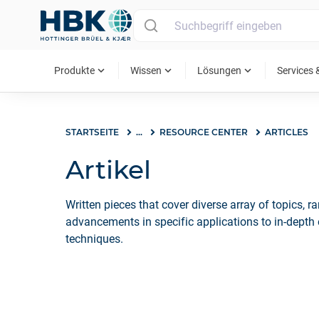
MAIN MENU
expand_more
expand_more
expand_more
Produkte
Wissen
Lösungen
Services 
STARTSEITE
...
RESOURCE CENTER
ARTICLES
Artikel
Written pieces that cover diverse array of topics, 
advancements in specific applications to in-dept
techniques.