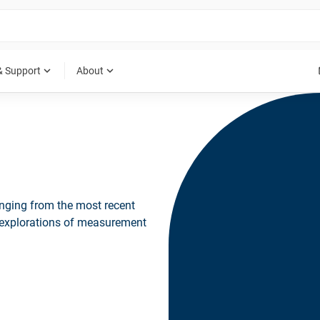
expand_more
expand_more
& Support
About
ranging from the most recent
h explorations of measurement