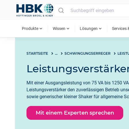
MAIN MENU
expand_more
expand_more
expand_more
Produkte
Wissen
Lösungen
Services 
STARTSEITE
...
SCHWINGUNGSERREGER
LEIS
Leistungsverstärke
Mit einer Ausgangsleistung von 75 VA bis 1250 VA
Leistungsverstärker den zuverlässigen Betrieb uns
sowie generischer kleiner Shaker für allgemeine 
Mit einem Experten sprechen