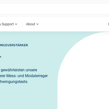
expand_more
expand_more
& Support
About
TUNGSVERSTÄRKER
r
 gewährleisten unsere
erer Mess- und Modalerreger
Schwingungstests.