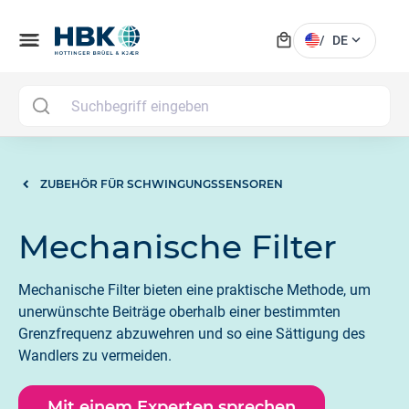
local_mall
menu
expand_more
/
DE
MAI
ZUBEHÖR FÜR SCHWINGUNGSSENSOREN
Mechanische Filter
Mechanische Filter bieten eine praktische Methode, um
unerwünschte Beiträge oberhalb einer bestimmten
Grenzfrequenz abzuwehren und so eine Sättigung des
Wandlers zu vermeiden.
Mit einem Experten sprechen