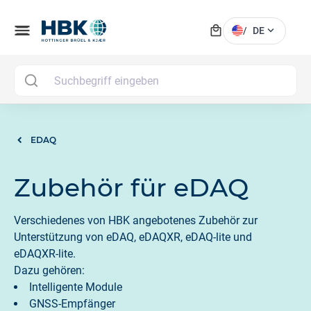
local_mall
menu
expand_more
/
DE
MAI
EDAQ
Zubehör für eDAQ
Verschiedenes von HBK angebotenes Zubehör zur
Unterstützung von eDAQ, eDAQXR, eDAQ-lite und
eDAQXR-lite.
Dazu gehören:
Intelligente Module
GNSS-Empfänger