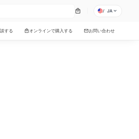
local_mall
expand_more
/
JA
local_mall
mail
談する
オンラインで購入する
お問い合わせ