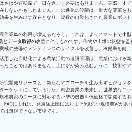
はもはや運転席で一日を過ごす必要はありません。実際、すで
在しないかもしれません。この進化の段階は、重大な変革をも
効果を生み出す存在となり、複数の自動化された農業ロボット
農作業車の利用が増えるだろう。これは、よりスマートで小型
送とデータ取得の
改善に伴うものです。作物や土壌の状態を監
機械の整備やメンテナンスのサイクルを改善し、稼働率を向上
活用した自動化による農業活動の遠隔管理は、農業における新
ったことではありません。土に水が染み込むように、技術やア
研究開発リソースと、新たなアプローチを生み出すビジョンを
ターゲットにしていました。精密農業の未来は、世界的なニッ
規模農家のニーズに対応する小型の機器を低価格で開発する多
。FAOによれば、発展途上国にはおよそ5億の小規模農家があ
ては無視できない市場です。