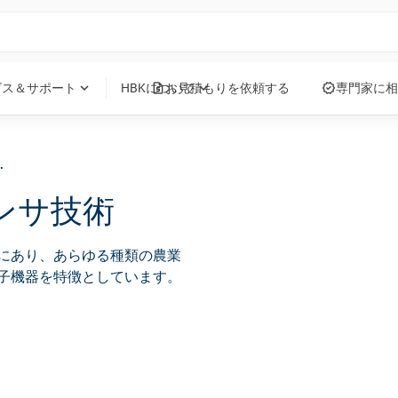
request_quote
verified
expand_more
expand_more
ビス＆サポート
HBKについて
お見積もりを依頼する
専門家に相
サアセンブリ
ンサ技術
にあり、あらゆる種類の農業
子機器を特徴としています。