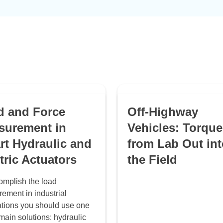
d and Force
Off-Highway
surement in
Vehicles: Torque
rt Hydraulic and
from Lab Out int
tric Actuators
the Field
omplish the load
ement in industrial
ations you should use one
main solutions: hydraulic