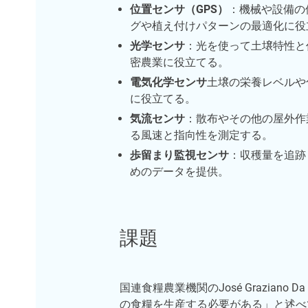
位置センサ（GPS）
：機械や設備の
グや植え付けパターンの最適化に役
光学センサ
：光を使って土壌特性と
密農業に役立てる。
電気化学センサ
土壌の栄養レベルや
に役立てる。
気流センサ
：散布やその他の屋外作
る風速と指向性を測定する。
歩留まり監視センサ
：収穫量を追跡
めのデータを提供。
課題
国連食糧農業機関のJosé Grazian
の食糧を生産する必要がある」と述べ