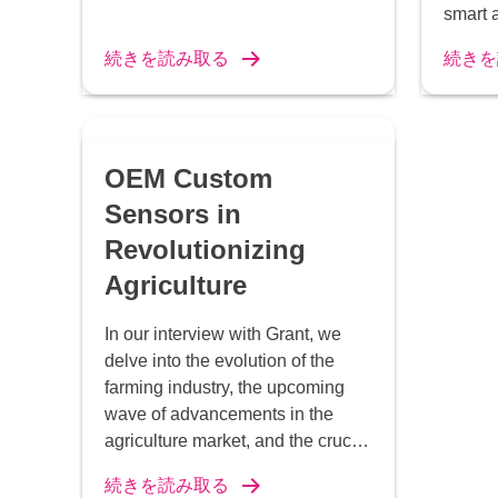
smart a
actuato
続きを読み取る
続きを
OEM Custom
Sensors in
Revolutionizing
Agriculture
In our interview with Grant, we
delve into the evolution of the
farming industry, the upcoming
wave of advancements in the
agriculture market, and the crucial
role that OEM custom sensors
続きを読み取る
play in developing solutions to