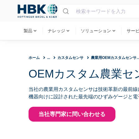
MAIN MENU
expand_more
expand_more
expand_more
製品
ナレッジ
ソリューション
サー
ホーム
...
カスタムセンサ
農業用OEMカスタムセン
OEMカスタム農業セ
当社の農業用カスタムセンサは技術革新の最前線
機器向けに設計された最先端のひずみゲージと電
当社専門家に問い合わせる