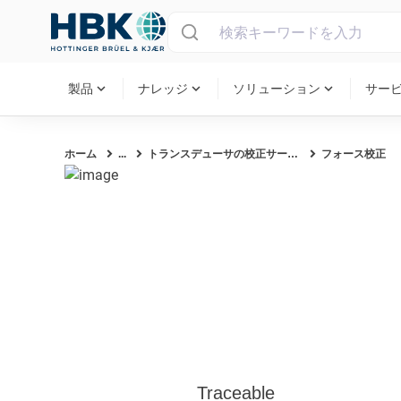
MAIN MENU
expand_more
expand_more
expand_more
製品
ナレッジ
ソリューション
サー
ホーム
...
トランスデューサの校正サービス
フォース校正
Traceable