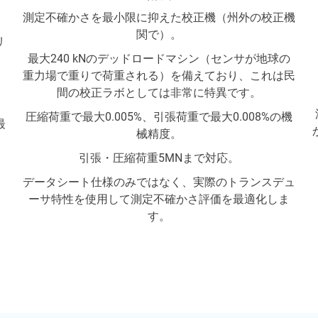
測定不確かさを最小限に抑えた校正機（州外の校正機
関で）。
リ
最大240 kNのデッドロードマシン（センサが地球の
重力場で重りで荷重される）を備えており、これは民
間の校正ラボとしては非常に特異です。
圧縮荷重で最大0.005%、引張荷重で最大0.008%の機
最
械精度。
。
引張・圧縮荷重5MNまで対応。
データシート仕様のみではなく、実際のトランスデュ
ーサ特性を使用して測定不確かさ評価を最適化しま
す。