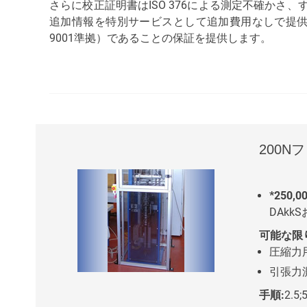
さらに校正証明書はISO 376による測定不確か
追加情報を特別サービスとして追加費用なしで提供
9001準拠）であることの保証を提供します。
200N
*250,00
DAk
可能な限
圧縮力用
引張力測
手順:
2.5;