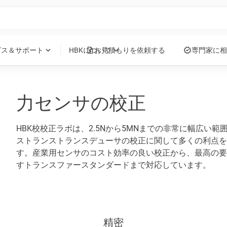
request_quote
verified
expand_more
expand_more
ビス＆サポート
HBKについて
お見積もりを依頼する
専門家に相
力センサの校正
HBK校校正ラボは、2.5Nから5MNまでの非常に幅広い範
ストランストランスデューサの校正に関して多くの利点を
す。産業用センサのコスト効率の良い校正から、最高の要
すトランスファースタンダードまで対応しています。
精密