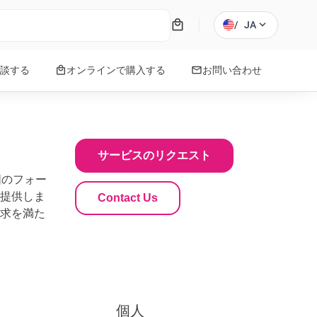
local_mall
expand_more
/
JA
local_mall
mail
談する
オンラインで購入する
お問い合わせ
サービスのリクエスト
囲のフォー
提供しま
Contact Us
求を満た
個人