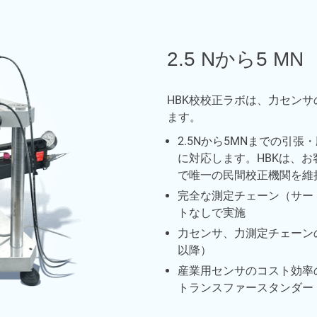
2.5 Nから5 MN
HBK校校正ラボは、力セン
ます。
2.5Nから5MNまでの引
に対応します。HBKは、
で唯一の民間校正機関を維
完全な測定チェーン（サード
トなしで実施
力センサ、力測定チェーンの
以降）
産業用センサのコスト効率
トランスファースタンダー