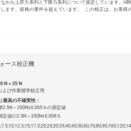
さ、すなわち上昇力系列と下降力系列について規定しています。H
します。規格の要件を超えています。 この校正は、お客様の
フォース校正機
0 N = 25 N
kSおよび作業標準校正用
り最高の不確実性：
2.5N～200N±0.005％の測定値
定値の2.5N～200N±0.008％
5;7.5;10;12.5;15;17.5;20;25;30;35;40;45;50;60;70;80;90;100;120;1