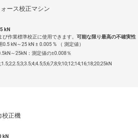
Nフォース校正マシン
25 kN
Sおよび作業標準校正に使用できます。
可能な限り最高の不確実性
.5 kN～25 kN ± 0.005 % （ 測定値）
.5kN～25kN：測定値の±0.008％
;1.5;2;2.5;3;3.5;4;4.5;5;6;7;8;9;10;12;14;16;18;20;25kN
N力校正機
0 kN