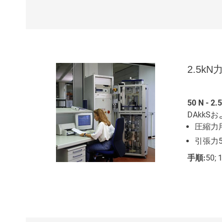
2.5k
50 N - 2.
DAkk
圧縮力用5
引張力50
手順:
50; 1