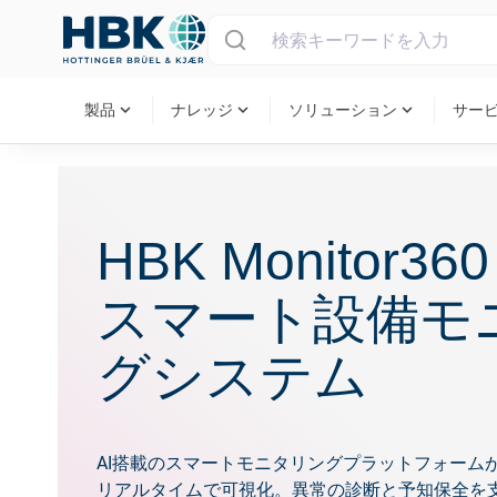
MAIN MENU
expand_more
expand_more
expand_more
製品
ナレッジ
ソリューション
サー
HBK Monitor3
スマート設備モ
グシステム
AI搭載のスマートモニタリングプラットフォーム
リアルタイムで可視化。異常の診断と予知保全を