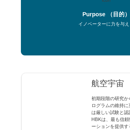
Purpose （目的
イノベーターに力を与え
航空宇宙
初期段階の研究か
ログラムの維持に
は厳しい試験と認
HBKは、最も信
ーションを提供す