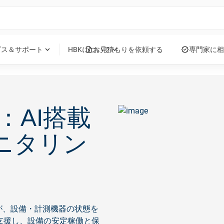
request_quote
verified
expand_more
expand_more
ビス＆サポート
HBKについて
お見積もりを依頼する
専門家に相
60：AI搭載
ニタリン
が、設備・計測機器の状態を
支援し、設備の安定稼働と保