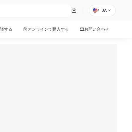
local_mall
expand_more
/
JA
local_mall
mail
談する
オンラインで購入する
お問い合わせ