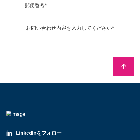
郵便番号
*
お問い合わせ内容を入力してください
*
HBKからのマーケティング通信（メルマガ等）の受
arrow_upward
信に同意します。
hbkworld.comによる個人データの保存および処理
に同意します。当社
について
プライバシーポリシー
*
LinkedInをフォロー