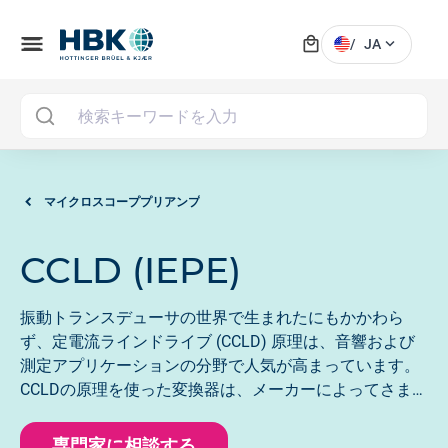
local_mall
menu
expand_more
/
JA
MAI
マイクロスコーププリアンプ
CCLD (IEPE)
振動トランスデューサの世界で生まれたにもかかわら
ず、定電流ラインドライブ (CCLD) 原理は、音響および
測定アプリケーションの分野で人気が高まっています。
CCLDの原理を使った変換器は、メーカーによってさまざ
まな名前で販売されています。
専門家に相談する