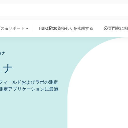
request_quote
verified
expand_more
expand_more
ビス＆サポート
HBKについて
お見積もりを依頼する
専門家に相
ョナ
ョナ
、フィールドおよびラボの測定
測定アプリケーションに最適