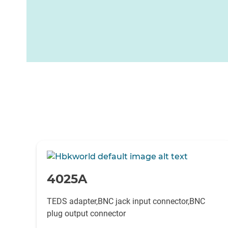
-
4025A
TEDS adapter,BNC jack input connector,BNC
plug output connector