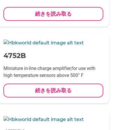
続きを読み取る
-
4752B
Miniature in-line charge amplifier,for use with
high temperature sensors above 500° F
続きを読み取る
-