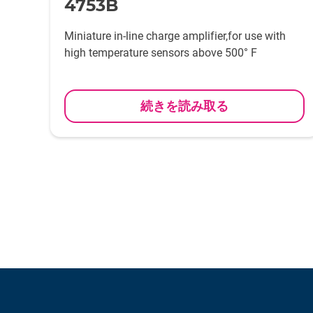
4753B
Miniature in-line charge amplifier,for use with
high temperature sensors above 500° F
続きを読み取る