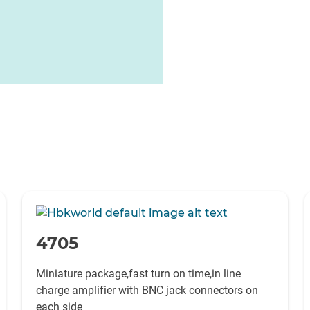
-
4705
Miniature package,fast turn on time,in line
charge amplifier with BNC jack connectors on
each side