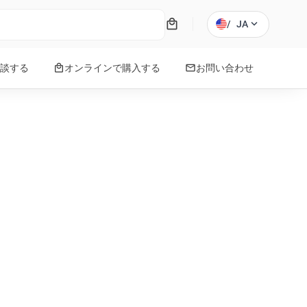
local_mall
expand_more
/
JA
local_mall
mail
談する
オンラインで購入する
お問い合わせ