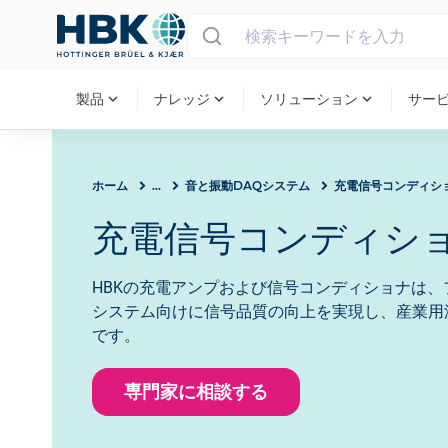
MAIN MENU
expand_more
expand_more
expand_more
製品
ナレッジ
ソリューション
サー
ホーム
...
音と振動DAQシステム
充電信号コンディシ
充電信号コンディシ
HBKの充電アンプおよび信号コンディショナは
システム向けに信号品質の向上を実現し、産業用
です。
専門家に相談する