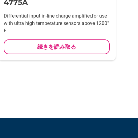
4775A
Differential input in-line charge amplifier,for use
with ultra high temperature sensors above 1200°
F
続きを読み取る