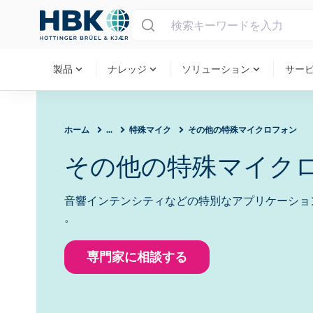
MAIN MENU
expand_more
expand_more
expand_more
製品
ナレッジ
ソリューション
サー
ホーム
...
特殊マイク
その他の特殊マイクロフォン
その他の特殊マイク
音響インテンシティなどの特別なアプリケーショ
。
専門家に相談する