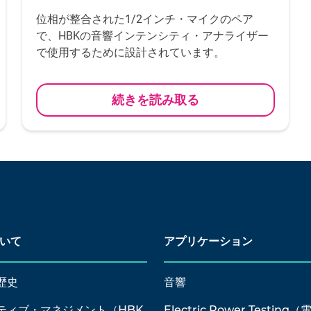
位相が整合された1/2インチ・マイクのペア
で、HBKの音響インテンシティ・アナライザー
で使用するために設計されています。
続きを読み取る
ついて
アプリケーション
歴史
音響
ティブ・マネジメント（HBK
Electric Power Testin