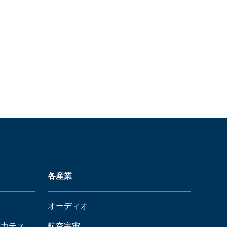
各産業
オーディオ
g（電力テス
航空宇宙