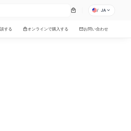
local_mall
expand_more
/
JA
local_mall
mail
談する
オンラインで購入する
お問い合わせ