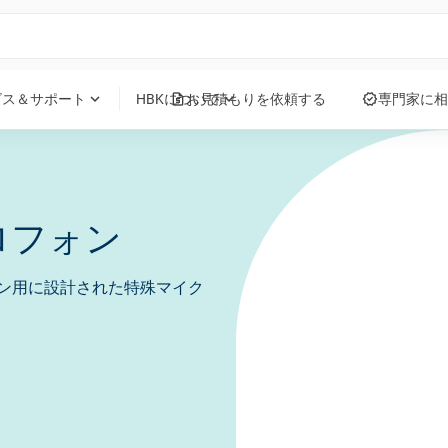
request_quote
verified
expand_more
expand_more
ビス＆サポート
HBKについて
お見積もりを依頼する
専門家に相
ロフォン
ン用に設計された特殊マイク