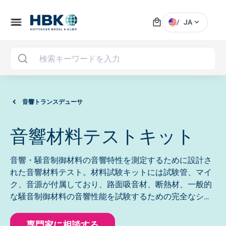
local_mall
menu
expand_more
/
JA
MAI
音響トランスデューサ
音響材料テストキット
音響・騒音制御材料の音響特性を測定するために設計さ
れた音響材料テスト。材料試験キットには試験管、マイ
ク、音源が付属しており、路面吸音材、断熱材、一般的
な騒音制御材料の音響性能を試験するための完全なシス
テムを提供します。
専門家に相談する