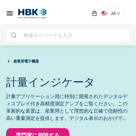
local_mall
menu
expand_more
/
JA
MAI
産業用電子機器
計量インジケータ
計量アプリケーション用に特別に開発されたデジタルデ
ィスプレイ付き高精度測定アンプをご覧ください。この
革新的な装置は、産業用として理想的な正確で信頼性の
高い重量測定を提供します。デジタル表示のおかげで、
測定値をすばやく簡単に読み取ることができ、プロセス
の効率と精度が大幅に向上します。
専門家に相談する