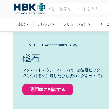
MAIN MENU
expand_more
expand_more
expand_more
製品
ナレッジ
ソリューション
サー
ホーム
...
ACCESSORIES
磁石
磁石
マグネットマウントベースは、加速度ピックアッ
取り付けるのに適したひも状のマグネットです。
専門家に相談する