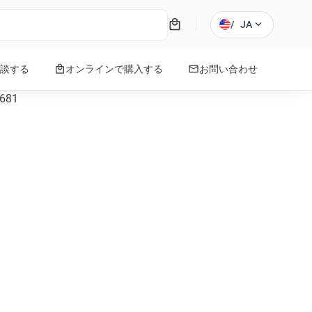
local_mall
expand_more
/
JA
local_mall
mail
談する
オンラインで購入する
お問い合わせ