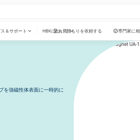
request_quote
verified
expand_more
expand_more
ビス＆サポート
HBKについて
お見積もりを依頼する
専門家に相
プを強磁性体表面に一時的に