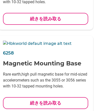
with 10-32 tapped holes.
続きを読み取る
6258
Magnetic Mounting Base
Rare earth,high pull magnetic base for mid-sized
accelerometers such as the 3055 or 3056 series
with 10-32 tapped mounting holes.
続きを読み取る