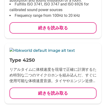
absorption and sound insulation of a room.
Fulfills ISO 3741, ISO 3747 and ISO 6926 for
calibrated sound power sources
Frequency range from 100Hz to 20 kHz
Sound power output 91 dB re 1 pW (A-weighted,
50 Hz line frequency) and 95 dB re 1 pW (A-
続きを読み取る
weighted, 60 Hz line frequency)
Temperature range –10°C to + 50°C
50 and 60 Hz operation
-
Type 4250
リアルタイムに体積速度を現場で正確に計測するた
め特別な二つのマイクロホンを組み込んだ、すぐに
使用可能な体積速度音源。タイヤやエンジン近傍な
どの密閉状態から、反射面からある程度の離れたオ
ープンな状態まで、幅広い音響環境に適していま
続きを読み取る
す。