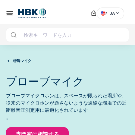
local_mall
menu
expand_more
/
JA
MAI
特殊マイク
プローブマイク
プローブマイクロホンは、スペースが限られた場所や、
従来のマイクロホンが適さないような過酷な環境での近
距離音圧測定用に最適化されています
。
専門家に相談する