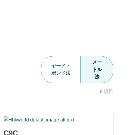
メー
ヤード・
トル
ポンド法
法
8 項目
-
C9C