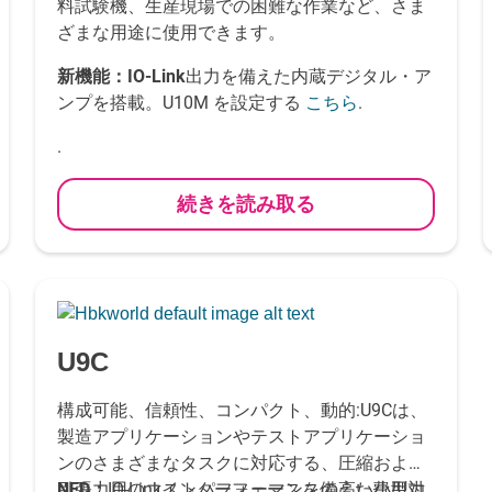
料試験機、生産現場での困難な作業など、さま
ざまな用途に使用できます。
新機能：
IO-Link
出力を備えた内蔵デジタル・ア
ンプを搭載。U10M を設定する
.
こちら
.
続きを読み取る
-
U9C
構成可能、信頼性、コンパクト、動的:U9Cは、
製造アプリケーションやテストアプリケーショ
ンのさまざまなタスクに対応する、圧縮および
引張力用のコストパフォーマンスの高い小型力
NED：
IO-Linkインターフェースを備えた費用対