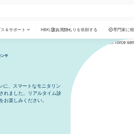
request_quote
verified
expand_more
expand_more
ビス＆サポート
HBKについて
お見積もりを依頼する
専門家に相
センサ
ョンに、スマートなモニタリン
搭載されました。リアルタイム診
正をお楽しみください。