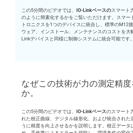
この5分間のビデオでは、
IO-Linkベースの
スマート
のように簡素化するかをご覧いただけます。スマー
トロニクスを1つのデバイスに統合し、標準のM12
ウェア、インストール、メンテナンスのコストを大幅
Linkデバイスと同様に制御システムに統合可能です
なぜこの技術が力の測定精度
か。
この5分間のビデオでは、
IO-Linkベース
のスマート
れた校正曲線、デジタル線形化、および統合された
うに精度を向上させるかを説明します。校正データ
め、手作業によるエラーを排除し、環境条件の変化