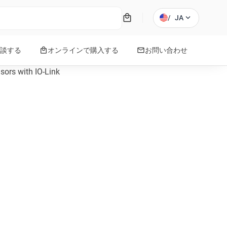
local_mall
expand_more
/
JA
local_mall
mail
談する
オンラインで購入する
お問い合わせ