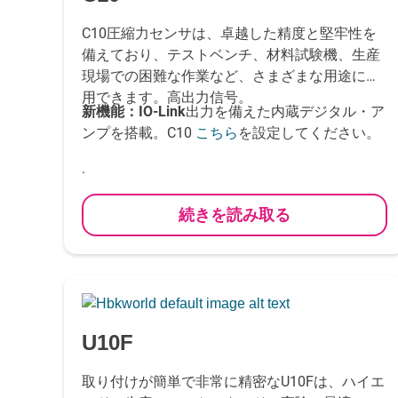
C10圧縮力センサは、卓越した精度と堅牢性を
備えており、テストベンチ、材料試験機、生産
現場での困難な作業など、さまざまな用途に使
用できます。高出力信号。
新機能：
IO-Link
出力を備えた内蔵デジタル・ア
ンプを搭載。C10
を設定してください。
こちら
.
続きを読み取る
-
U10F
取り付けが簡単で非常に精密なU10Fは、ハイエ