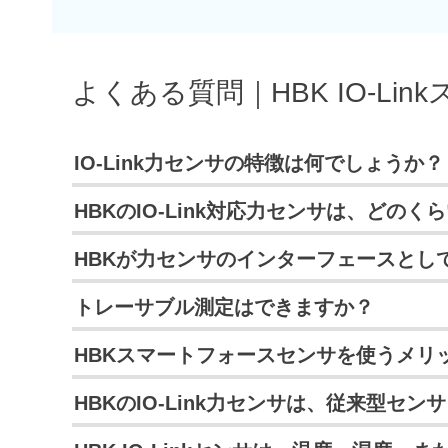
よくある質問｜HBK IO-L
IO-Link力センサの特徴は何でしょうか？
IO-Linkアンプモジュールは、線形化やデジタル
HBKのIO-Link対応力センサは、どの
スの信頼性も高めます。温度データなどの追加情報
IO-Link搭載のHBK力トランスデューサは、内部サ
HBKが力センサのインターフェースとしてI
線形化
す。当社のセンサのサイクル時間は1 ms未満です。設
調整可能なローパスフィルター
IO-Linkは、あらゆるフィールドバスシステム
トレーサブル測定はできますか？
HBKは、IO-Linkエコシステムで最速のデータレ
2つのリミットスイッチ
を抑えた運用にも活用できます。IO-Linkデバ
な力信号でもピーク検出が正確に機能します。
はい、可能です。新世代の力測定ツールにおいても、H
デジタルスイッチング出力
HBKスマートフォースセンサを使うメリ
HBKセンサなどのIO-Linkデバイスをフィールドレ
重要な点は2つあります:
格の要件も、制約なく満たすことができます。
センサヘルスモニタリング
ステムで使用できます。つまり、IO-Linkセンサ
コスト削減、簡単かつ迅速な設定、現場レベルまで
アンプモジュールの信号伝搬時間は最大でも350 
HBKのIO-Link力センサは、従来型セ
HBKの校正ラボは、ISO 17025規格に基づき認
統計関数（最小/最大メモリ、平均値）
センサとIO-Linkマスターの接続には、シールド
ことです。IO-Linkインターフェイスは、IO-L
ビリティに関するすべての要件を満たしていること
多くの場合、IO-Link技術搭載センサを選択する最
気温情報
優れています。そのため、非常に小さな力を測定す
HBKのスマート力トランスデューサは、測定精度を