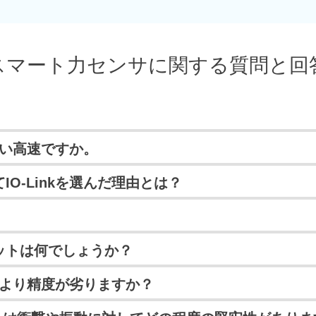
inkスマート力センサに関する質問と回
温度補償により力測定の精度を向上させる多くの機能を備えると
くらい高速ですか。
も提供します。
ンプリングレート40 kHzで動作し、IO-Linkエコシステムで
O-Linkを選んだ理由とは？
定のサイクル時間は、IO-Linkマスタとその構成によって異
に対応可能な、優れたコスト効率の高いインターフェースです。時
ートを提供するCOM3規格を採用しています。このモジュールは内
イスをフィールドバス環境に簡単かつ迅速に統合できることも、こ
BKは従来製品と同様の校正サービスを提供しており、トレーサブ
ットは何でしょうか？
ベルにリンクするゲートウェイは、いわゆるIO-Linkマスタです。
とアクチュエータは、すべてのフィールドバスプラットフォーム
のコミュニケーションなど、さまざまなメリットがあります。
µsです。つまり、アンプの入力で発生した物理的イベントが出力に
ンサより精度が劣りますか？
定されています。つまり、HBKの校正サービスは、ISO 9001
なしのM12標準センサーケーブルを使用します。この1本のケー
inkマスターがサイクルタイムを決定するという原理で動作します
になります。デジタルセンサの校正プロセスは、従来のロード
も大きな理由は、コスト削減です。IO-Linkテクノロジの最も
るセンサを使用する場合でも、測定点の機械的特性に影響を与
向上させます。