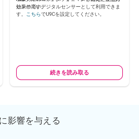
センサです。
効果の高いデジタルセンサーとして利用できま
す。
でU9Cを設定してください。
こちら
続きを読み取る
に影響を与える