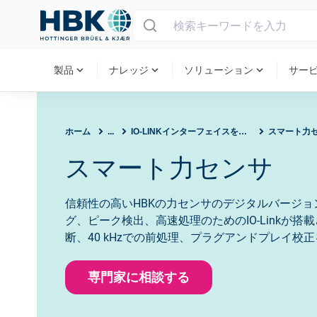
MAIN MENU
expand_more
expand_more
expand_more
製品
ナレッジ
ソリューション
サー
ホーム
...
IO-LINKインターフェイスを備えたスマートセンサー
スマート力
スマート力センサ
信頼性の高いHBKの力センサのデジタルバージ
グ、ピーク検出、高速処理のためのIO-Linkが
断、40 kHzでの前処理、プラグアンドプレイ校
専門家に相談する