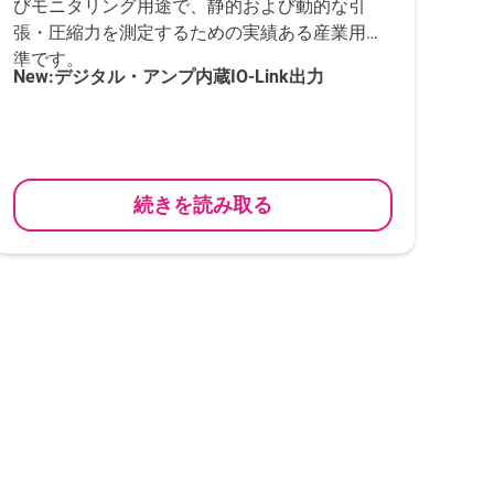
びモニタリング用途で、静的および動的な引
張・圧縮力を測定するための実績ある産業用標
準です。
New:
デジタル・アンプ内蔵
IO-Link
出力
続きを読み取る