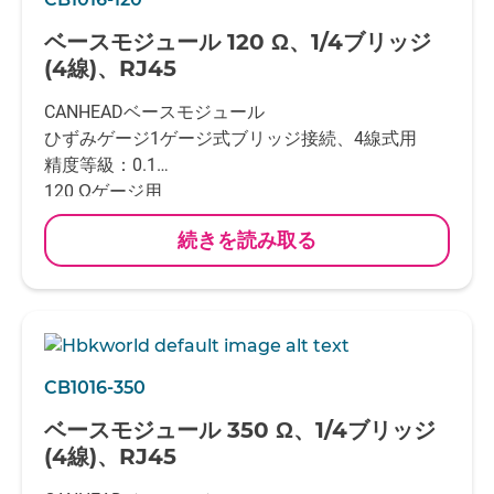
もしくは半田付け
ベースモジュール 120 Ω、1/4ブリッジ
CANバス接続： DeviceNet M12プラグ
(4線)、RJ45
CANHEADアンプモジュールCA1030と一緒に使用
CANHEADベースモジュール
ひずみゲージ1ゲージ式ブリッジ接続、4線式用
精度等級：0.1
120 Ωゲージ用
チャンネル数：10チャンネル接続
続きを読み取る
上記1チャンネルとは別に温度補償用ひずみゲージ
もしくはPT100
接続チャンネルがあります
1mV/Vのシャント抵抗内蔵
ひずみゲージ接続：RJ45 or RJ11 plugs
CANバス接続： DeviceNet M12プラグ
CB1016-350
CANHEADアンプモジュールCA1030と一緒に使用
ベースモジュール 350 Ω、1/4ブリッジ
(4線)、RJ45