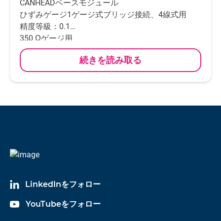
CANHEADベースモジュール
ひずみゲージ1ゲージ式ブリッジ接続、4線式用
精度等級：0.1
350 Ωゲージ用
チャンネル数：10チャンネル接続
続きを読み取る
上記1チャンネルとは別に温度補償用ひずみゲージ
もしくはPT100
接続チャンネルがあります
1mV/Vのシャント抵抗内蔵
ひずみゲージ接続：RJ45 or RJ11 plugs
CANバス接続： DeviceNet M12プラグ
CANHEADアンプモジュールCA1030と一緒に使用
LinkedInをフォロー
YouTubeをフォロー