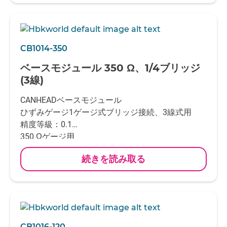
接続チャンネルがあります
1mV/Vのシャント抵抗内蔵
ひずみゲージ接続：バネ付きターミナル(ケーブル
径 0.08～0.5mm^2用)
CB1014-350
もしくは半田付け
ベースモジュール 350 Ω、1/4ブリッジ
CANバス接続： DeviceNet M12プラグ
(3線)
CANHEADアンプモジュールCA1030と一緒に使用
CANHEADベースモジュール
ひずみゲージ1ゲージ式ブリッジ接続、3線式用
精度等級：0.1
350 Ωゲージ用
チャンネル数：10チャンネル接続
続きを読み取る
上記1チャンネルとは別に温度補償用ひずみゲージ
もしくはPT100
接続チャンネルがあります
1mV/Vのシャント抵抗内蔵
ひずみゲージ接続：バネ付きターミナル(ケーブル
径 0.08～0.5mm^2用)
CB1016-120