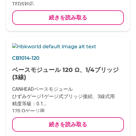
TEDS対応
精度等級： 0.1 (SG)、0.2 (電圧)
続きを読み取る
チャンネル数：10チャンネル接続
センサ接続：RJ45プラグ
CANバス接続： DeviceNet M12プラグ
CANHEADアンプモジュールCA1030と一緒に使用
CB1014-120
ベースモジュール 120 Ω、1/4ブリッジ
(3線)
CANHEADベースモジュール
ひずみゲージ1ゲージ式ブリッジ接続、3線式用
精度等級：0.1
120 Ωゲージ用
チャンネル数：10チャンネル接続
続きを読み取る
上記1チャンネルとは別に温度補償用ひずみゲージ
もしくはPT100