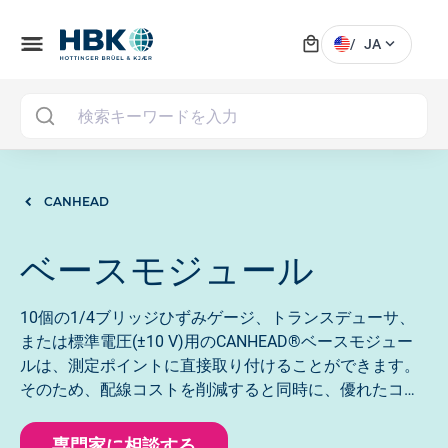
local_mall
menu
expand_more
/
JA
MAI
CANHEAD
ベースモジュール
10個の1/4ブリッジひずみゲージ、トランスデューサ、
または標準電圧(±10 V)用のCANHEAD®ベースモジュー
ルは、測定ポイントに直接取り付けることができます。
そのため、配線コストを削減すると同時に、優れたコス
トパフォーマンスを発揮します。
専門家に相談する