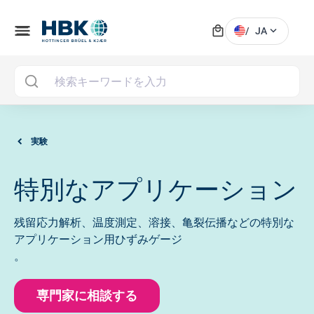
local_mall
menu
expand_more
/
JA
MAI
実験
特別なアプリケーション
残留応力解析、温度測定、溶接、亀裂伝播などの特別な
アプリケーション用ひずみゲージ
。
専門家に相談する