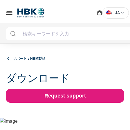
local_mall
menu
expand_more
/
JA
サポート：HBM製品
ダウンロード
Request support