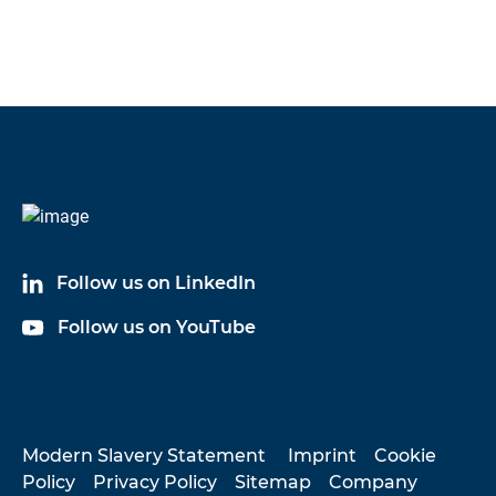
Dokumente
keyboard_arrow_down
Sprache
KAB-
Datenblätter
English
ML -
Datenb
latt
Follow us on LinkedIn
Follow us on YouTube
KAB-
Datenblätter
German
ML -
Datenb
latt
Modern Slavery Statement
Imprint
Cookie
Policy
Privacy Policy
Sitemap
Company