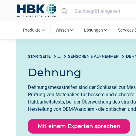
MAIN MENU
expand_more
expand_more
expand_more
Produkte
Wissen
Lösungen
Services 
STARTSEITE
...
SENSOREN & AUFNEHMER
DEH
Dehnung
Dehnungsmessstreifen sind der Schlüssel zur Me
Prüfung von Materialien für bessere und sicherere 
Haltbarkeitstests, bei der Überwachung des struktu
Herstellung von OEM-Wandlern - die optischen und
Dehnungsmessstreifen von HBK sind die erste Wah
Mit einem Experten sprechen