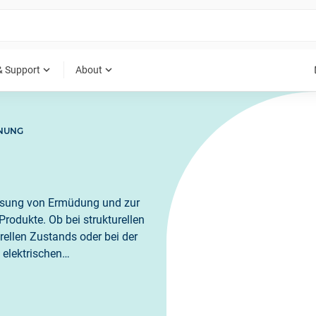
expand_more
expand_more
& Support
About
NUNG
ssung von Ermüdung und zur
Produkte. Ob bei strukturellen
rellen Zustands oder bei der
 elektrischen
l.