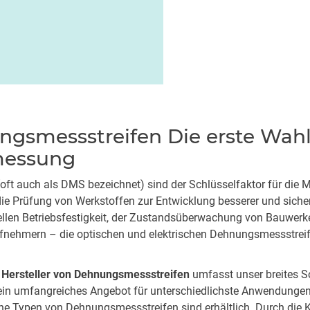
smessstreifen Die erste Wahl 
essung
ft auch als DMS bezeichnet) sind der Schlüsselfaktor für die
e Prüfung von Werkstoffen zur Entwicklung besserer und sicher
rellen Betriebsfestigkeit, der Zustandsüberwachung von Bauwerke
fnehmern – die optischen und elektrischen Dehnungsmessstrei
 Hersteller von Dehnungsmessstreifen
umfasst unser breites S
in umfangreiches Angebot für unterschiedlichste Anwendung
ne Typen von Dehnungsmessstreifen sind erhältlich. Durch die 