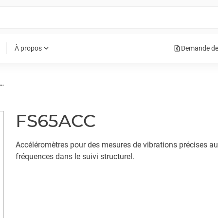
request_quote
expand_more
À propos
Demande de
ÉLÉROMÈTRE À FIBRE OPTIQUE
FS65ACC
Accéléromètres pour des mesures de vibrations précises a
fréquences dans le suivi structurel.