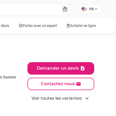
local_mall
expand_more
/
FR
verified
local_mall
 devis
Parlez avec un expert
Acheter en ligne
Demander un devis
ux basses
Contactez-nous
expand_more
Voir toutes les variantes