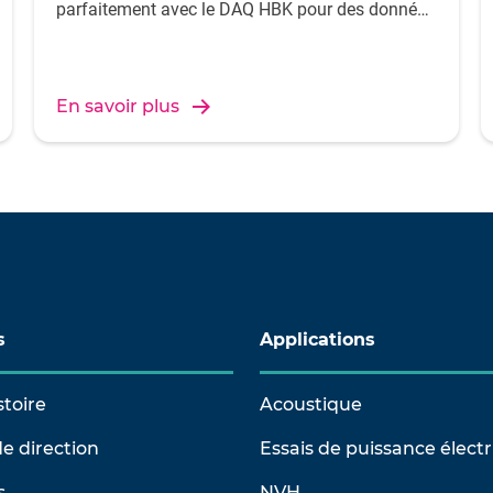
parfaitement avec le DAQ HBK pour des données
synchronisées.
En savoir plus
s
Applications
stoire
Acoustique
e direction
Essais de puissance élect
s
NVH