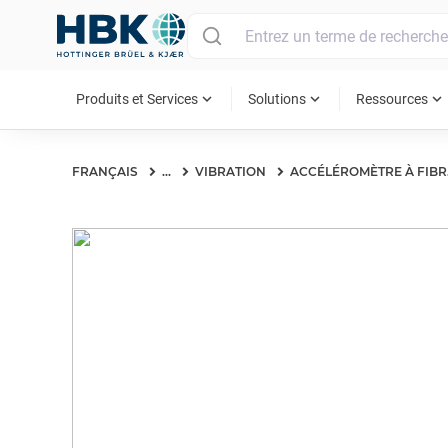
MAIN MENU
expand_more
expand_more
expand_more
Produits et Services
Solutions
Ressources
FRANÇAIS
...
VIBRATION
ACC