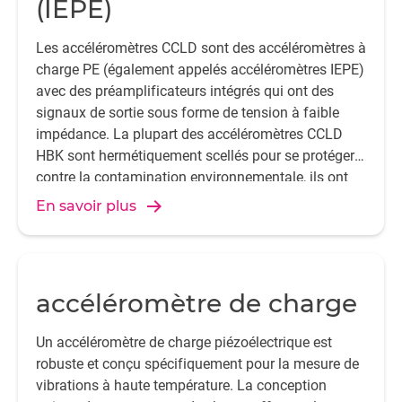
(IEPE)
Les accéléromètres CCLD sont des accéléromètres à
charge PE (également appelés accéléromètres IEPE)
avec des préamplificateurs intégrés qui ont des
signaux de sortie sous forme de tension à faible
impédance. La plupart des accéléromètres CCLD
HBK sont hermétiquement scellés pour se protéger
contre la contamination environnementale, ils ont
une faible sensibilité aux radiofréquences, aux
En savoir plus
radiations électromagnétiques et une sortie à faible
impédance grâce à l'amplificateur intégré. Cela
permet l'utilisation de câbles coaxiaux peu coûteux
et longs.
accéléromètre de charge
Un accéléromètre de charge piézoélectrique est
robuste et conçu spécifiquement pour la mesure de
vibrations à haute température. La conception