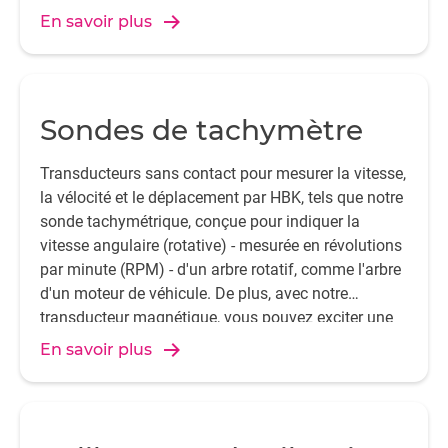
ont été méticuleusement conçus pour répondre aux
En savoir plus
attentes de fiabilité dans tous ces environnements.
Avec la capacité d'exciter des structures les plus
petites aux diverses structures de génie civil, HBK
dispose d'un marteau d'impact adapté même aux
Sondes de tachymètre
applications les plus exigeantes.
Transducteurs sans contact pour mesurer la vitesse,
la vélocité et le déplacement par HBK, tels que notre
sonde tachymétrique, conçue pour indiquer la
vitesse angulaire (rotative) - mesurée en révolutions
par minute (RPM) - d'un arbre rotatif, comme l'arbre
d'un moteur de véhicule. De plus, avec notre
transducteur magnétique, vous pouvez exciter une
structure d'essai en utilisant le transducteur comme
En savoir plus
un exciteur de vibration électromagnétique
miniature sans contact pour déterminer les
propriétés élastiques des matériaux.