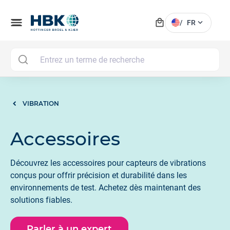
local_mall
menu
expand_more
/
FR
MAI
VIBRATION
Accessoires
Découvrez les accessoires pour capteurs de vibrations
conçus pour offrir précision et durabilité dans les
environnements de test. Achetez dès maintenant des
solutions fiables.
Parler à un expert