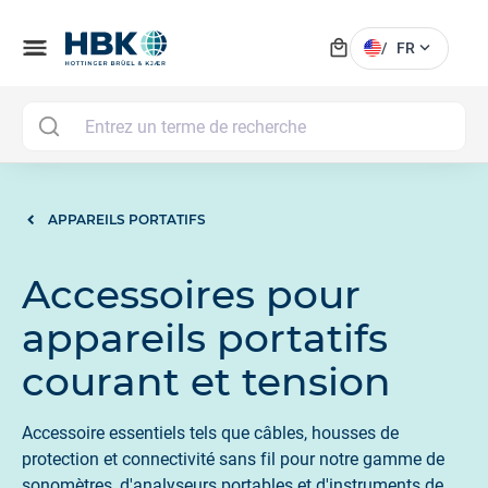
local_mall
menu
expand_more
/
FR
MAI
APPAREILS PORTATIFS
Accessoires pour
appareils portatifs
courant et tension
Accessoire essentiels tels que câbles, housses de
protection et connectivité sans fil pour notre gamme de
sonomètres, d'analyseurs portables et d'instruments de