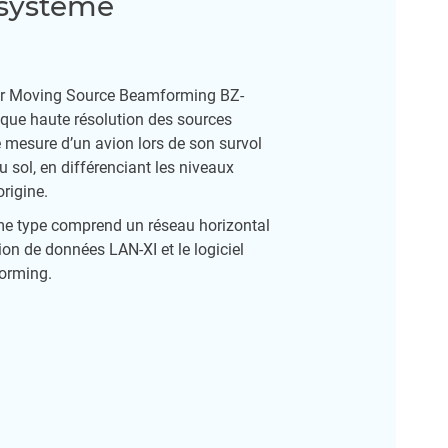
 système
er Moving Source Beamforming BZ-
ique haute résolution des sources
mesure d’un avion lors de son survol
 sol, en différenciant les niveaux
origine.
me type comprend un réseau horizontal
ion de données LAN-XI et le logiciel
orming.