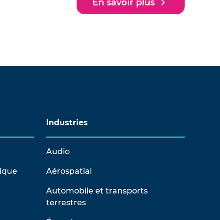
navigate_next
En savoir plus
Industries
Audio
rique
Aérospatial
Automobile et transports
terrestres