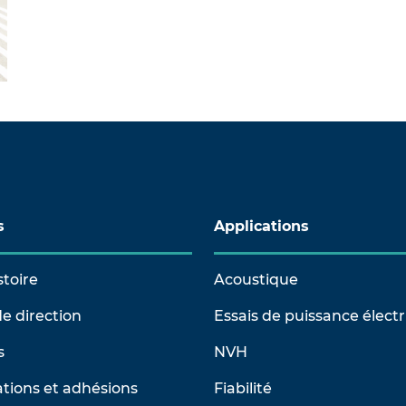
s
Applications
stoire
Acoustique
e direction
Essais de puissance élect
s
NVH
tions et adhésions
Fiabilité