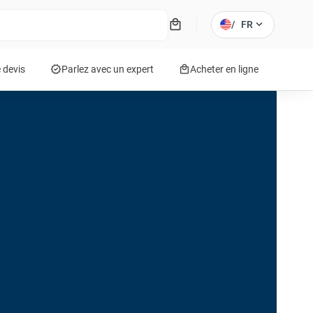
local_mall
expand_more
/
FR
verified
local_mall
 devis
Parlez avec un expert
Acheter en ligne