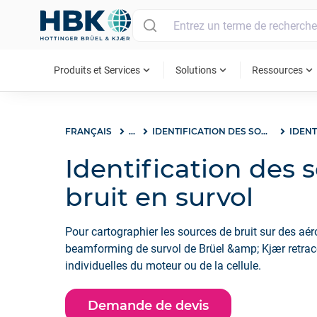
MAIN MENU
expand_more
expand_more
expand_more
Produits et Services
Solutions
Ressources
FRANÇAIS
...
IDENTIFICATION DES SOURCES DE BRUIT
Identification des 
bruit en survol
Pour cartographier les sources de bruit sur des aéro
beamforming de survol de Brüel &amp; Kjær retrac
individuelles du moteur ou de la cellule.
Demande de devis