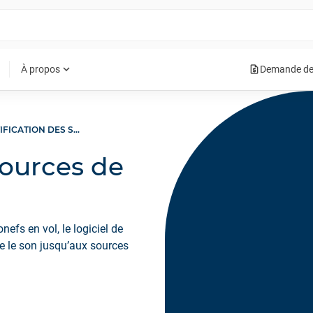
request_quote
expand_more
À propos
Demande de
IDENTIFICATION DES SOURCES DE BRUIT EN SURVOL
sources de
nefs en vol, le logiciel de
e le son jusqu’aux sources