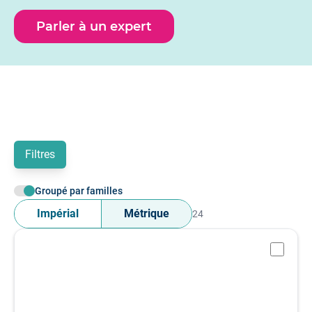
d'activité et des conditions de mesure spécifiques ; il
s'agit des microphones en champ libre, en champ de
Parler à un expert
pression, en champ diffus et des microphones spéciaux.
Les capsules microphoniques HBK sont disponibles en
diamètres de 1 pouce, 1/2 pouce, 1/4 pouce ou 1/8
pouce, et nécessitent un Préamplificateur pour microphones.
Filtres
Groupé par familles
Impérial
Métrique
24
-