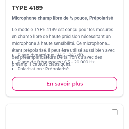
TYPE 4189
Microphone champ libre de ½ pouce, Prépolarisé
Le modèle TYPE 4189 est conçu pour les mesures
en champ libre de haute précision nécessitant un
microphone à haute sensibilité. Ce microphone
étant prépolarisé, il peut être utilisé aussi bien avec
Plage dynamique : 14,6 – 146 dB
des préamplificateurs DeltaTron qu'avec des
Plage de fréquences : 6,3 – 20 000 Hz
préamplificateurs classiques.
Polarisation : Prépolarisé
Sensibilité : 50 mV/Pa
Standards : IEC 61094-4 WS2F et IEC 61672
En savoir plus
classe 1
-