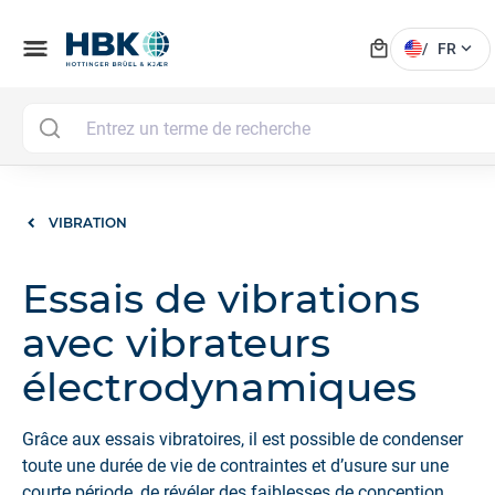
local_mall
menu
expand_more
/
FR
VIBRATION
Essais de vibrations
avec vibrateurs
électrodynamiques
Grâce aux essais vibratoires, il est possible de condenser
toute une durée de vie de contraintes et d’usure sur une
courte période, de révéler des faiblesses de conception