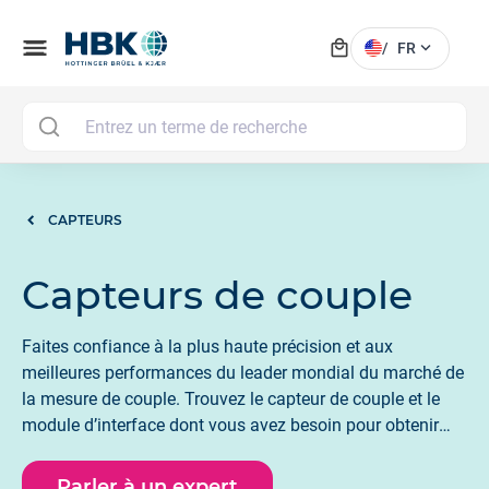
local_mall
menu
expand_more
/
FR
MAI
CAPTEURS
Capteurs de couple
Faites confiance à la plus haute précision et aux
meilleures performances du leader mondial du marché de
la mesure de couple. Trouvez le capteur de couple et le
module d’interface dont vous avez besoin pour obtenir
des résultats précis adaptés à votre application.
Parler à un expert