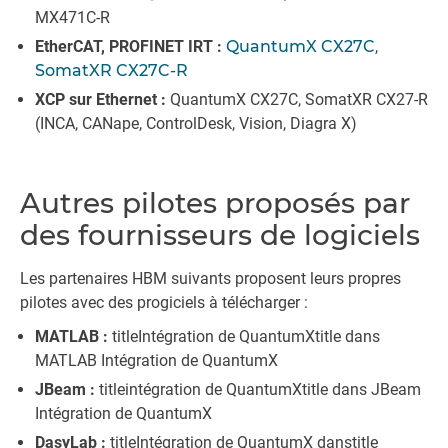
MX471C-R
EtherCAT, PROFINET IRT :
QuantumX CX27C
,
SomatXR CX27C-R
XCP sur Ethernet :
QuantumX CX27C, SomatXR CX27-R
(INCA, CANape, ControlDesk, Vision, Diagra X)
Autres pilotes proposés par
des fournisseurs de logiciels
Les partenaires HBM suivants proposent leurs propres
pilotes avec des progiciels à télécharger :
MATLAB :
titleIntégration de QuantumXtitle dans
MATLAB Intégration de QuantumX
JBeam :
titleintégration de QuantumXtitle dans JBeam
Intégration de QuantumX
DasyLab :
titleIntégration de QuantumX danstitle