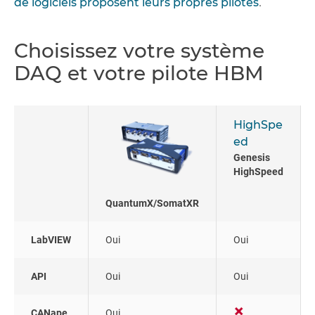
de logiciels proposent leurs propres pilotes
.
Choisissez votre système
DAQ et votre pilote HBM
HighSpe
ed
Genesis
HighSpeed
QuantumX/SomatXR
LabVIEW
Oui
Oui
API
Oui
Oui
CANape
Oui