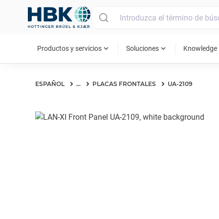
MAIN MENU
expand_more
expand_more
ex
Productos y servicios
Soluciones
Knowledge
ESPAÑOL
...
PLACAS FRONTALES
UA-2109