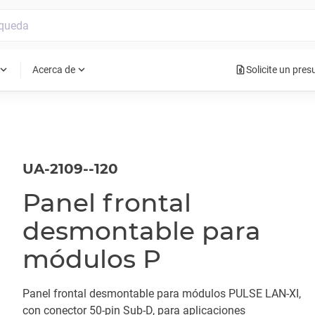
request_quote
pand_more
expand_more
Acerca de
Solicite un pre
UA-2109--120
Panel frontal
desmontable para
módulos P
Panel frontal desmontable para módulos PULSE LAN-XI,
con conector 50-pin Sub-D, para aplicaciones