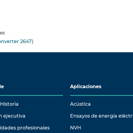
bes
nverter 2647
)
de
Aplicaciones
Historia
Acústica
n ejecutiva
Ensayos de energía eléctr
idades profesionales
NVH