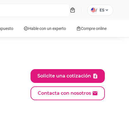
local_mall
expand_more
/
ES
verified
local_mall
supuesto
Hable con un experto
Compre online
Solicite una cotización
Contacta con nosotros