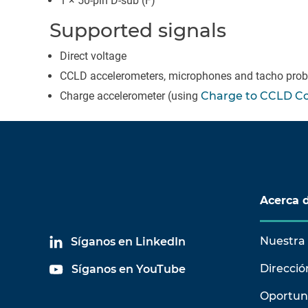
1 × 50-pin D-sub (F)
Supported signals
Direct voltage
CCLD accelerometers, microphones and tacho pro
Charge accelerometer (using
Charge to CCLD Co
Acerca 
Nuestra 
Síganos en LinkedIn
Direcció
Síganos en YouTube
Oportun