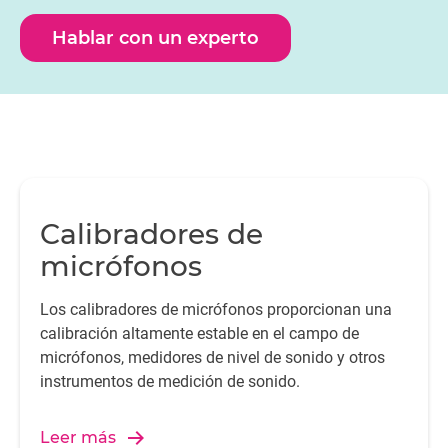
acústicos. En muchos casos, estas comprobaciones
también se realizan después de cada medida, con la
Hablar con un experto
finalidad de validar los resultados. Para asegurarse de
que los instrumentos funcionan correctamente, es
necesario realizar comprobaciones más exhaustivas de
forma periódica. En ese sentido, los calibradores
acústicos portátiles son una muy buena opción para
efectuar calibraciones de alta precisión de instrumentos
de medida sobre el terreno.
Calibradores de
micrófonos
Los calibradores de micrófonos proporcionan una
calibración altamente estable en el campo de
micrófonos, medidores de nivel de sonido y otros
instrumentos de medición de sonido.
Leer más