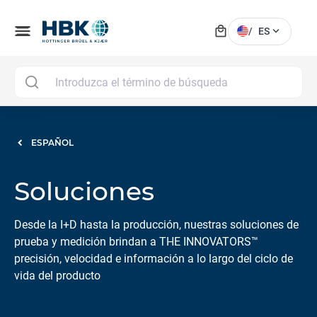
local_mall
menu
expand_more
/
ES
MAI
ESPAÑOL
Soluciones
Desde la I+D hasta la producción, nuestras soluciones de
prueba y medición brindan a THE INNOVATORS™
precisión, velocidad e información a lo largo del ciclo de
vida del producto