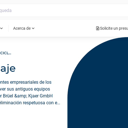
request_quote
pand_more
expand_more
Acerca de
Solicite un pre
ELIMINACIÓN Y RECICLAJE
laje
entes empresariales de los
lver sus antiguos equipos
ger Brüel &amp; Kjaer GmbH
 eliminación respetuosa con el