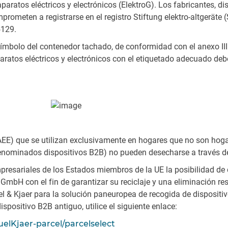
aratos eléctricos y electrónicos (ElektroG). Los fabricantes, d
rometen a registrarse en el registro Stiftung elektro-altgeräte (
5129.
símbolo del contenedor tachado, de conformidad con el anexo III
aparatos eléctricos y electrónicos con el etiquetado adecuado d
AEE) que se utilizan exclusivamente en hogares que no son hogar
 denominados dispositivos B2B) no pueden desecharse a través d
presariales de los Estados miembros de la UE la posibilidad de 
r GmbH con el fin de garantizar su reciclaje y una eliminación 
l & Kjaer para la solución paneuropea de recogida de dispositiv
spositivo B2B antiguo, utilice el siguiente enlace:
uelKjaer-parcel/parcelselect