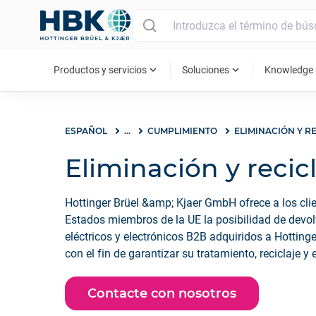
MAIN MENU
expand_more
expand_more
ex
Productos y servicios
Soluciones
Knowledge
ESPAÑOL
...
CUMPLIMIENTO
Eliminación y recic
Hottinger Brüel &amp; Kjaer GmbH ofrece a los cli
Estados miembros de la UE la posibilidad de devo
eléctricos y electrónicos B2B adquiridos a Hottin
con el fin de garantizar su tratamiento, reciclaje y
medio ambiente.
Contacte con nosotros