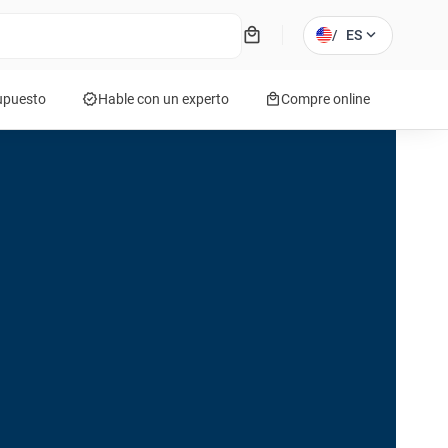
local_mall
expand_more
/
ES
verified
local_mall
supuesto
Hable con un experto
Compre online