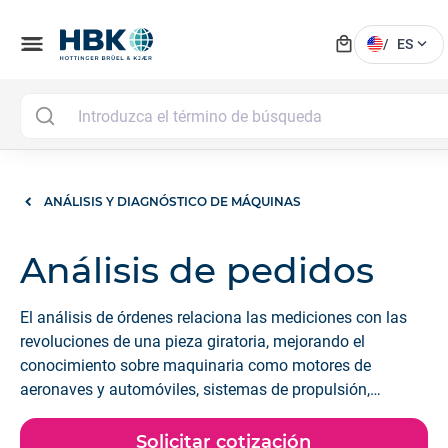
local_mall
menu
expand_more
/
ES
ANÁLISIS Y DIAGNÓSTICO DE MÁQUINAS
Análisis de pedidos
El análisis de órdenes relaciona las mediciones con las
revoluciones de una pieza giratoria, mejorando el
conocimiento sobre maquinaria como motores de
aeronaves y automóviles, sistemas de propulsión,
bombas, compresores y motores eléctricos.
Solicitar cotización