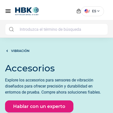
local_mall
menu
expand_more
/
ES
MAI
VIBRACIÓN
Accesorios
Explore los accesorios para sensores de vibración
diseñados para ofrecer precisión y durabilidad en
entornos de prueba. Compre ahora soluciones fiables.
Hablar con un experto