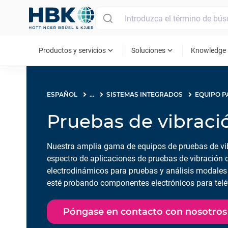
MAIN MENU
expand_more
expand_more
ex
Productos y servicios
Soluciones
Knowledge
ESPAÑOL
...
SISTEMAS INTEGRADOS
Pruebas de vibraci
Nuestra amplia gama de equipos de pruebas de vib
espectro de aplicaciones de pruebas de vibración 
electrodinámicos para pruebas y análisis modales 
esté probando componentes electrónicos para tel
de la industria automotriz o sistemas satelitales 
necesita.
Póngase en contacto con nosotros