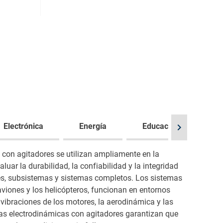
Electrónica
Energía
Educación y formació
chevron_right
con agitadores se utilizan ampliamente en la
luar la durabilidad, la confiabilidad y la integridad
es, subsistemas y sistemas completos. Los sistemas
aviones y los helicópteros, funcionan en entornos
 vibraciones de los motores, la aerodinámica y las
as electrodinámicas con agitadores garantizan que