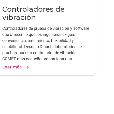
Controladores de
vibración
Controladores de prueba de vibración y software
que ofrecen lo que los ingenieros exigen:
conveniencia, rendimiento, flexibilidad y
estabilidad. Desde I+D hasta laboratorios de
pruebas, nuestro controlador de vibración
COMET más pequeño proporciona una
configuración sencilla para pruebas aleatorias,
Leer más
de seno barrido y de choque en sistemas de
sacudidores electromagnéticos.