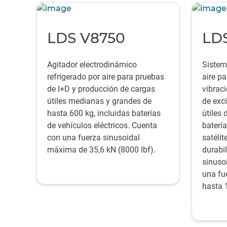
LDS V8750
LD
Agitador electrodinámico
Sistem
refrigerado por aire para pruebas
aire p
de I+D y producción de cargas
vibrac
útiles medianas y grandes de
de exc
hasta 600 kg, incluidas baterías
útiles 
de vehículos eléctricos. Cuenta
batería
con una fuerza sinusoidal
satélit
máxima de 35,6 kN (8000 lbf).
durabi
sinuso
una fu
hasta 