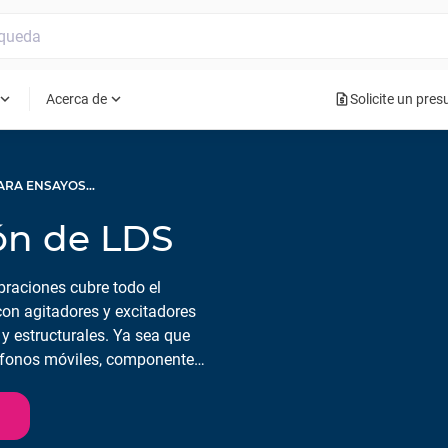
request_quote
pand_more
expand_more
Acerca de
Solicite un pre
EQUIPO PARA ENSAYOS DE VIBRACIONES
ón de LDS
raciones cubre todo el
con agitadores y excitadores
y estructurales. Ya sea que
éfonos móviles, componentes
completos, HBK tiene lo que