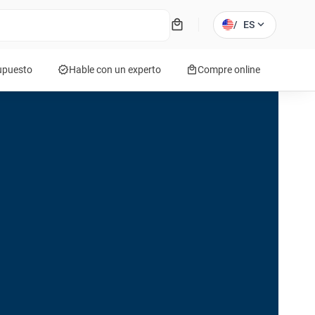
local_mall
expand_more
/
ES
verified
local_mall
supuesto
Hable con un experto
Compre online