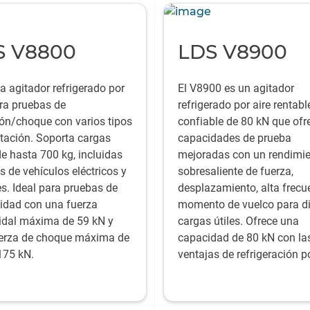
S V8800
LDS V8900
a agitador refrigerado por
El V8900 es un agitador
ara pruebas de
refrigerado por aire rentabl
ión/choque con varios tipos
confiable de 80 kN que ofr
itación. Soporta cargas
capacidades de prueba
de hasta 700 kg, incluidas
mejoradas con un rendimi
s de vehículos eléctricos y
sobresaliente de fuerza,
es. Ideal para pruebas de
desplazamiento, alta frecu
lidad con una fuerza
momento de vuelco para d
idal máxima de 59 kN y
cargas útiles. Ofrece una
erza de choque máxima de
capacidad de 80 kN con la
175 kN.
ventajas de refrigeración po